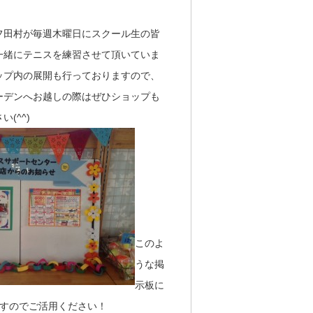
フ田村が毎週木曜日にスクール生の皆
一緒にテニスを練習させて頂いていま
ップ内の展開も行っておりますので、
ーデンへお越しの際はぜひショップも
(^^)
このよ
うな掲
示板に
すのでご活用ください！