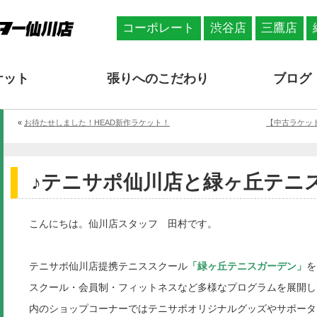
コーポレート
渋谷店
三鷹店
ケット
張りへのこだわり
ブログ
«
お待たせしました！HEAD新作ラケット！
【中古ラケット
♪テニサポ仙川店と緑ヶ丘テニ
こんにちは。仙川店スタッフ 田村です。
テニサポ仙川店提携テニススクール
「緑ヶ丘テニスガーデン」
を
スクール・会員制・フィットネスなど多様なプログラムを展開し
内のショップコーナーではテニサポオリジナルグッズやサポータ