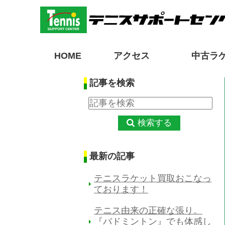
HOME
アクセス
中古ラ
記事を検索
検索する
最新の記事
テニスラケット買取おこなっ
ております！
テニス由来の正確な張り。
『バドミントン』でも体感し