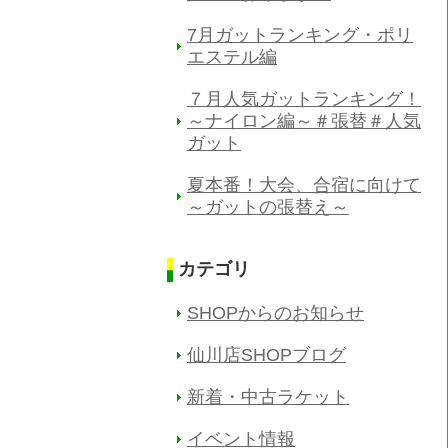
7月ガットランキング・ポリ
エステル編
７月人気ガットランキング！
～ナイロン編～＃張替＃人気
ガット
夏本番！大会、合宿に向けて
～ガットの張替え～
カテゴリ
SHOPからのお知らせ
仙川店SHOPブログ
新着・中古ラケット
イベント情報