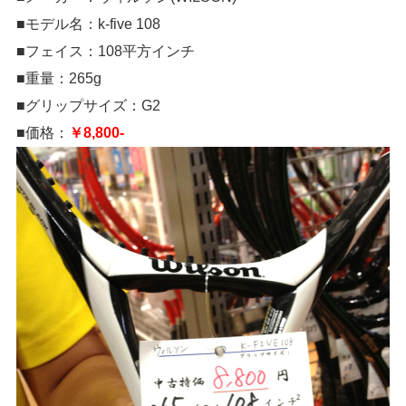
■モデル名：k-five 108
■フェイス：108平方インチ
■重量：265g
■グリップサイズ：G2
■価格：
￥8,800-