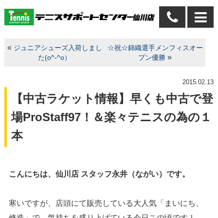
«
ジュニアシューズ入荷しまし
☆祝☆錦織選手メンフィスオー
»
た(o^-^o）
プン優勝
2015.02.13
【中古ラケット情報】早くも中古で登
場ProStaff97！＆楽々テニスの為の１
本
こんにちは、仙川店 スタッフ永井（ながい）です。
寒いですが、店頭にて販売している大人気「まいにち、
修造」で、気持ちを盛り上げている今日この頃です！