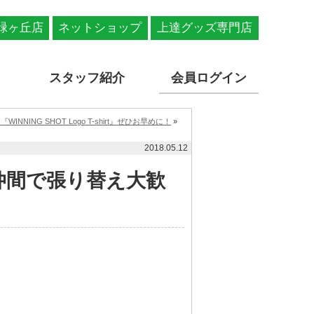
緑ヶ丘店
ネットショップ
上達グッズ専門店
スタッフ紹介
会員ログイン
INNING SHOT Logo T-shirt』ぜひお早めに！
»
2018.05.12
活仲間で張り替え大歓