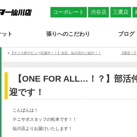
コーポレート
渋谷店
三鷹店
ケット
張りへのこだわり
ブログ
«
【テニス部デビュー応援中！！】当店、仙川店のご紹介！！
【限定！】『W
【ONE FOR ALL…！？】部
迎です！
こんばんは！
テニサポスタッフの松本です！！
仙川店よりお届けいたします！