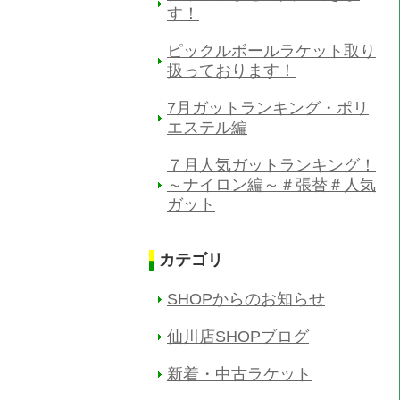
す！
ピックルボールラケット取り
扱っております！
7月ガットランキング・ポリ
エステル編
７月人気ガットランキング！
～ナイロン編～＃張替＃人気
ガット
カテゴリ
SHOPからのお知らせ
仙川店SHOPブログ
新着・中古ラケット