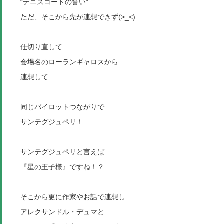
“テニスコートの誓い”
ただ、そこから先が連想できず(>_<)
仕切り直して…
会場名のローランギャロスから
連想して…
同じパイロットつながりで
サンテグジュペリ！
…
サンテグジュペリと言えば
『星の王子様』ですね！？
…
そこから更に作家やお話で連想し
アレクサンドル・デュマと