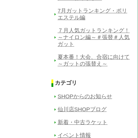
7月ガットランキング・ポリ
エステル編
７月人気ガットランキング！
～ナイロン編～＃張替＃人気
ガット
夏本番！大会、合宿に向けて
～ガットの張替え～
カテゴリ
SHOPからのお知らせ
仙川店SHOPブログ
新着・中古ラケット
イベント情報