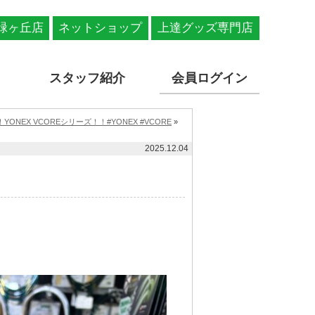
緑ヶ丘店
ネットショップ
上達グッズ専門店
スタッフ紹介
会員ログイン
ONEX VCOREシリーズ！！#YONEX #VCORE
»
2025.12.04