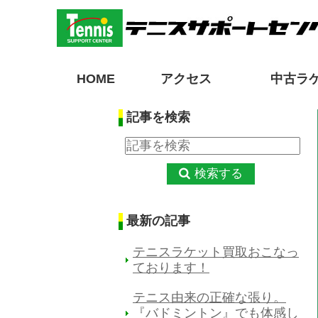
HOME
アクセス
中古ラ
記事を検索
検索する
最新の記事
テニスラケット買取おこなっ
ております！
テニス由来の正確な張り。
『バドミントン』でも体感し