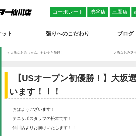
コーポレート
渋谷店
三鷹店
ケット
張りへのこだわり
ブログ
«
大坂なおみちゃん、セレナと決勝！
大坂なおみ選手
【USオープン初優勝！】大坂
います！！！
おはようございます！
テニサポスタッフの松本です！
仙川店よりお届けいたします！！