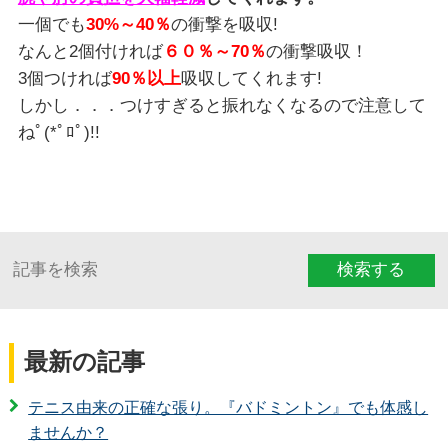
一個でも
30%～40％
の衝撃を吸収!
なんと2個付ければ
６０％～70％
の衝撃吸収！
3個つければ
90％以上
吸収してくれます!
しかし．．．つけすぎると振れなくなるので注意して
ねﾟ(*ﾟﾛﾟ)!!
検索する
最新の記事
テニス由来の正確な張り。『バドミントン』でも体感し
ませんか？