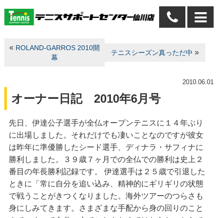
«
ROLAND-GARROS 2010開
»
テニスシーズン真っただ中
幕
2010.06.01
オーナー日記 2010年6月号
先日、伊達公子選手が全仏オープンテニスに１４年ぶり
に出場しました。それだけでも凄いことなのですが彼女
は昨年に準優勝したシード選手、ディナラ・サフィナに
勝利しました。３９歳７ヶ月での全仏での勝利は史上２
番目の年長勝利記録です。 伊達選手は２５歳で引退した
ときに「常に自分を追い込み、精神的にギリギリの状態
で戦うことがきつくなりました。海外ツアーのつらさも
身にしみてきます。さまざまな手配から身の回りのこと