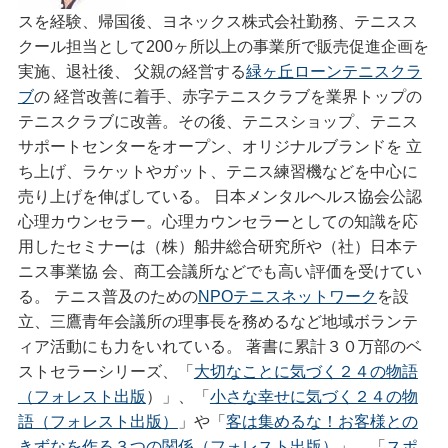
スを経験、帰国後、ヨネックス株式会社勤務、テニスス
クール担当として200ヶ所以上の事業所で販売促進企画を
実施、退社後、 父親の経営する
緑ヶ丘ローンテニスクラ
ブ
の 経営改善に着手、赤字テニスクラブを業界トップの
テニスクラブに改善。その後、テニスショップ、テニス
サポートセンターをオープン、オリジナルブランドを 立
ち上げ、ラケットやガット、テニス練習機などを中心に
売り上げを伸ばしている。 日本メンタルヘルス協会公認
心理カウンセラー。心理カウンセラーとしての知識を応
用したセミナーは（株）船井総合研究所や（社）日本テ
ニス事業協 会、商工会議所などでも高い評価を受けてい
る。 テニス普及のための
NPOテニスネットワーク
を設
立、三鷹青年会議所の理事長を務めるなど地域ボランテ
ィア活動にも力をいれている。 著書に累計３０万部のベ
ストセラーシリーズ、「
大切なことに気づく２４の物語
（フォレスト出版
）」、「
小さな幸せに気づく２４の物
語（フォレスト出版）
」や「
客は集めるな！お客様との
きずなを作る３つの関係（フォレスト出版）
」、「
スポ