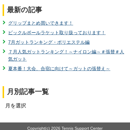
最新の記事
グリップまとめ買いできます！
ピックルボールラケット取り扱っております！
7月ガットランキング・ポリエステル編
７月人気ガットランキング！～ナイロン編～＃張替＃人
気ガット
夏本番！大会、合宿に向けて～ガットの張替え～
月別記事一覧
Copyright(c)
2026 Tennis Support Center