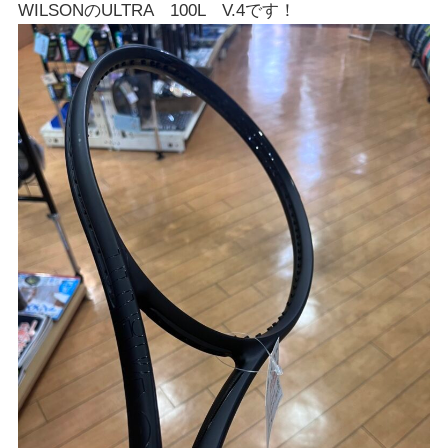
WILSONのULTRA 100L V.4です！