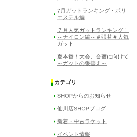
7月ガットランキング・ポリ
エステル編
７月人気ガットランキング！
～ナイロン編～＃張替＃人気
ガット
夏本番！大会、合宿に向けて
～ガットの張替え～
カテゴリ
SHOPからのお知らせ
仙川店SHOPブログ
新着・中古ラケット
イベント情報