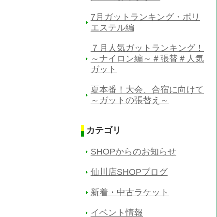
7月ガットランキング・ポリ
エステル編
７月人気ガットランキング！
～ナイロン編～＃張替＃人気
ガット
夏本番！大会、合宿に向けて
～ガットの張替え～
カテゴリ
SHOPからのお知らせ
仙川店SHOPブログ
新着・中古ラケット
イベント情報