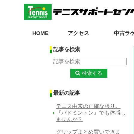
HOME
アクセス
中古ラ
記事を検索
検索する
最新の記事
テニス由来の正確な張り。
『バドミントン』でも体感し
ませんか？
グリップまとめ買いできま