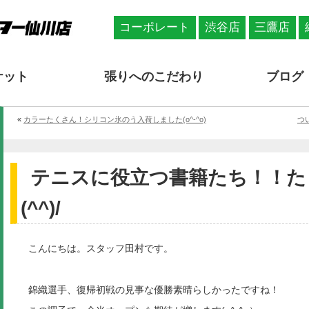
コーポレート
渋谷店
三鷹店
ケット
張りへのこだわり
ブログ
«
カラーたくさん！シリコン氷のう入荷しました(o^-^o)
つ
テニスに役立つ書籍たち！！た
(^^)/
こんにちは。スタッフ田村です。
錦織選手、復帰初戦の見事な優勝素晴らしかったですね！