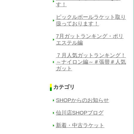
す！
ピックルボールラケット取り
扱っております！
7月ガットランキング・ポリ
エステル編
７月人気ガットランキング！
～ナイロン編～＃張替＃人気
ガット
カテゴリ
SHOPからのお知らせ
仙川店SHOPブログ
新着・中古ラケット