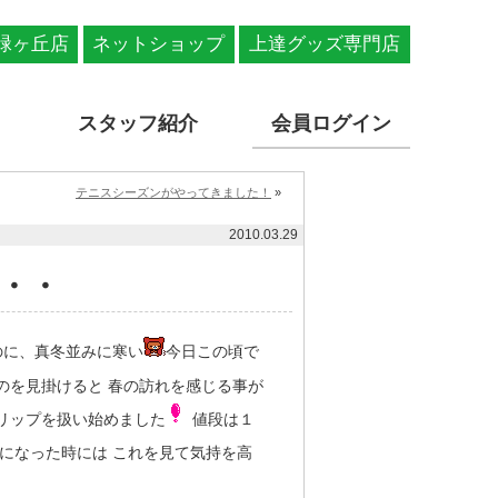
緑ヶ丘店
ネットショップ
上達グッズ専門店
スタッフ紹介
会員ログイン
テニスシーズンがやってきました！
»
2010.03.29
・・
のに、真冬並みに寒い
今日この頃で
のを見掛けると 春の訪れを感じる事が
リップを扱い始めました
値段は１
になった時には これを見て気持を高