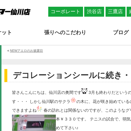
コーポレート
渋谷店
三鷹店
ケット
張りへのこだわり
ブログ
«
NEWアエロのお披露目
デコレーションシールに続き・
皆さんこんにちは、仙川店の奥間です
3月も終わりだという
す・・・ しかし仙川駅のサクラ
の木に、花が咲き始めている
できますよね
春の訪れとは関係ないのですが、このようなグ
本￥３３０です。 テニスの試合で、弱気
めて下さい♪