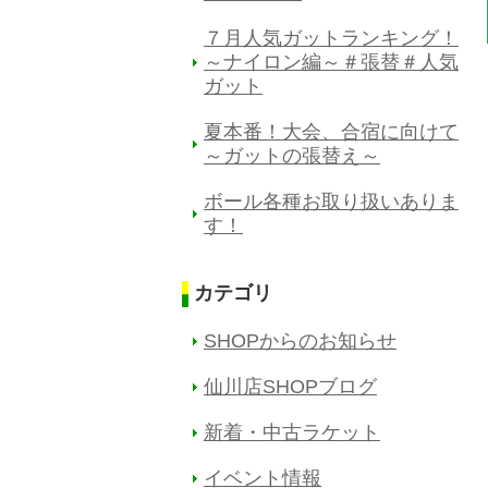
７月人気ガットランキング！
～ナイロン編～＃張替＃人気
ガット
夏本番！大会、合宿に向けて
～ガットの張替え～
ボール各種お取り扱いありま
す！
カテゴリ
SHOPからのお知らせ
仙川店SHOPブログ
新着・中古ラケット
イベント情報