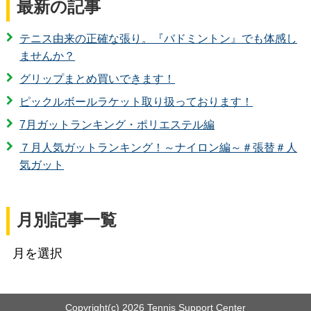
最新の記事
テニス由来の正確な張り。『バドミントン』でも体感し
ませんか？
グリップまとめ買いできます！
ピックルボールラケット取り扱っております！
7月ガットランキング・ポリエステル編
７月人気ガットランキング！～ナイロン編～＃張替＃人
気ガット
月別記事一覧
Copyright(c)
2026 Tennis Support Center