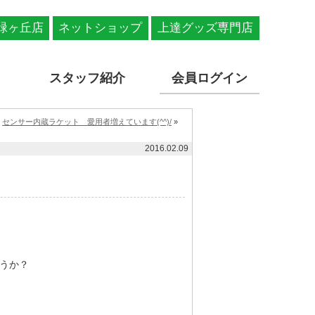
緑ヶ丘店
ネットショップ
上達グッズ専門店
スタッフ紹介
会員ログイン
センサー内蔵ラケット 愛用者増えています(^^)/
»
2016.02.09
うか？