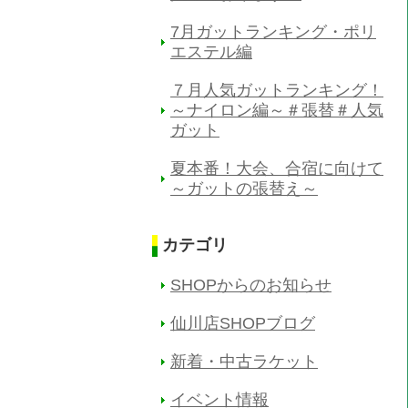
7月ガットランキング・ポリ
エステル編
７月人気ガットランキング！
～ナイロン編～＃張替＃人気
ガット
夏本番！大会、合宿に向けて
～ガットの張替え～
カテゴリ
SHOPからのお知らせ
仙川店SHOPブログ
新着・中古ラケット
イベント情報