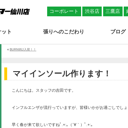
コーポレート
渋谷店
三鷹店
ケット
張りへのこだわり
ブログ
«
BURN95J入荷！！
マイインソール作ります！
こんにちは。スタッフの吉田です。
インフルエンザが流行っていますが、皆様いかがお過ごしでしょ
早く春が来て欲しいですねﾟ.+:｡（´∀｀）ﾟ.+:｡