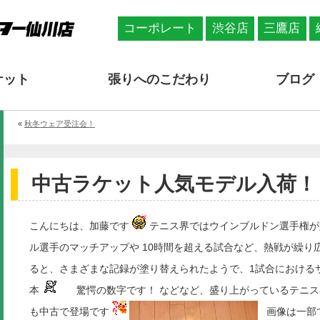
コーポレート
渋谷店
三鷹店
ケット
張りへのこだわり
ブログ
«
秋冬ウェア受注会！
中古ラケット人気モデル入荷！
こんにちは、加藤です
テニス界ではウインブルドン選手権が
ル選手のマッチアップや 10時間を超える試合など、熱戦が繰り
ると、さまざまな記録が塗り替えられたようで、1試合におけるサ
本
驚愕の数字です！ などなど、盛り上がっているテニス
も中古で登場です
画像は一部