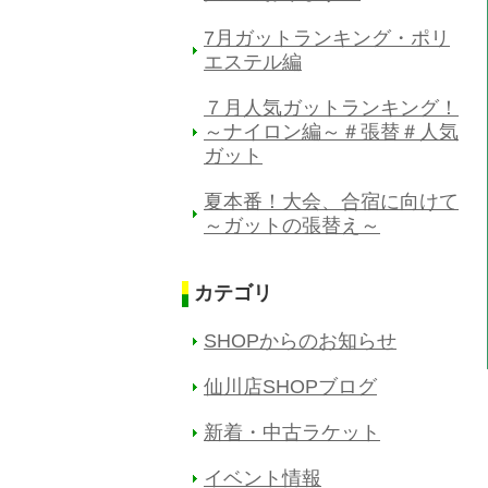
7月ガットランキング・ポリ
エステル編
７月人気ガットランキング！
～ナイロン編～＃張替＃人気
ガット
夏本番！大会、合宿に向けて
～ガットの張替え～
カテゴリ
SHOPからのお知らせ
仙川店SHOPブログ
新着・中古ラケット
イベント情報