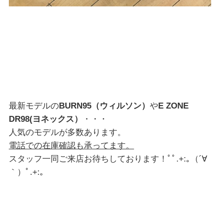
最新モデルの
BURN95（ウィルソン）
や
E ZONE
DR98(ヨネックス）
・・・
人気のモデルが多数あります。
電話での在庫確認も承ってます。
スタッフ一同ご来店お待ちしております！ﾟﾟ.+:｡（´∀
｀）ﾟ.+:｡