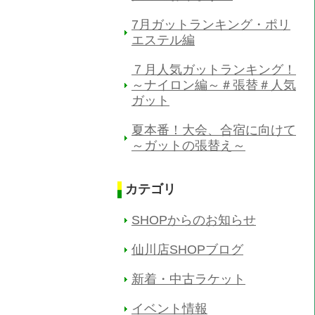
7月ガットランキング・ポリ
エステル編
７月人気ガットランキング！
～ナイロン編～＃張替＃人気
ガット
夏本番！大会、合宿に向けて
～ガットの張替え～
カテゴリ
SHOPからのお知らせ
仙川店SHOPブログ
新着・中古ラケット
イベント情報