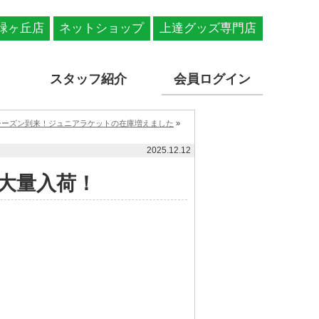
緑ヶ丘店
ネットショップ
上達グッズ専門店
スタッフ紹介
会員ログイン
シーズン到来！ジュニアラケットの在庫増えました
»
2025.12.12
ナー大量入荷！