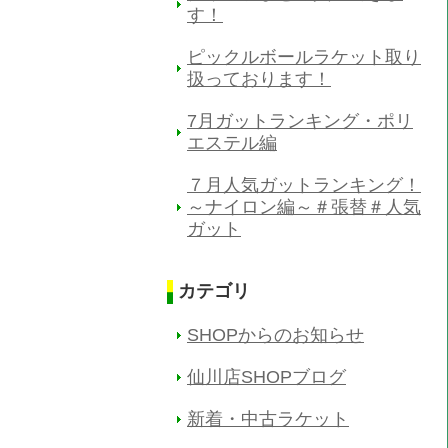
す！
ピックルボールラケット取り
扱っております！
7月ガットランキング・ポリ
エステル編
７月人気ガットランキング！
～ナイロン編～＃張替＃人気
ガット
カテゴリ
SHOPからのお知らせ
仙川店SHOPブログ
新着・中古ラケット