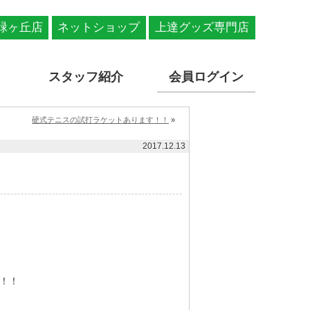
緑ヶ丘店
ネットショップ
上達グッズ専門店
スタッフ紹介
会員ログイン
硬式テニスの試打ラケットあります！！
»
2017.12.13
！！