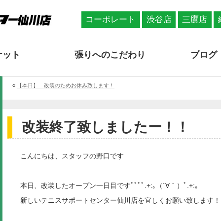
コーポレート
渋谷店
三鷹店
ケット
張りへのこだわり
ブログ
«
【本日】 改装のためお休み致します！
改装終了致しましたー！！
こんにちは、スタッフの野口です
本日、改装したオープン一日目ですﾟﾟﾟﾟ.+:｡（´∀｀）ﾟ.+:｡
新しいテニスサポートセンター仙川店を宜しくお願い致します！