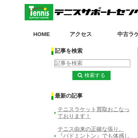
HOME
アクセス
中古ラ
記事を検索
検索する
最新の記事
テニスラケット買取おこなっ
ております！
テニス由来の正確な張り。
『バドミントン』でも体感し