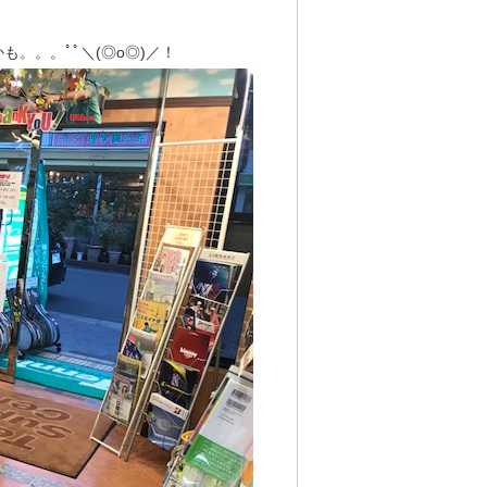
。。。ﾟﾟ＼(◎o◎)／！