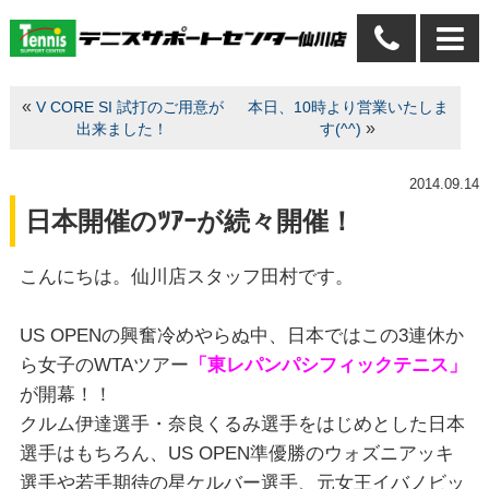
«
V CORE SI 試打のご用意が
本日、10時より営業いたしま
»
出来ました！
す(^^)
2014.09.14
日本開催のﾂｱｰが続々開催！
こんにちは。仙川店スタッフ田村です。
US OPENの興奮冷めやらぬ中、日本ではこの3連休か
ら女子のWTAツアー
「東レパンパシフィックテニス」
が開幕！！
クルム伊達選手・奈良くるみ選手をはじめとした日本
選手はもちろん、US OPEN準優勝のウォズニアッキ
選手や若手期待の星ケルバー選手、元女王イバノビッ