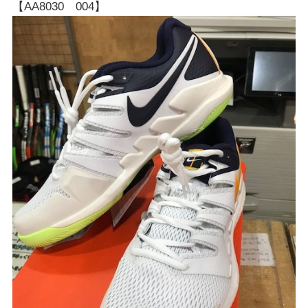
【AA8030 004】