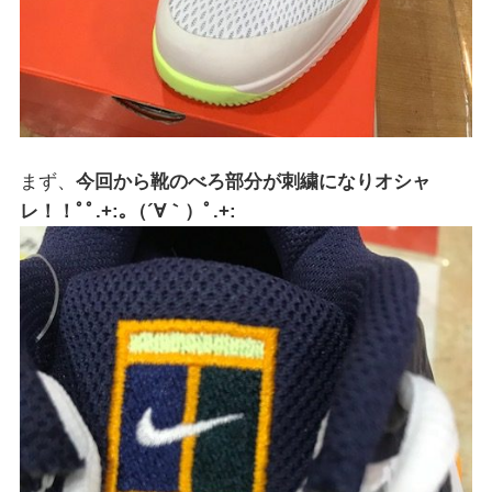
まず、
今回から靴のべろ部分が刺繍になりオシャ
レ！！ﾟﾟ.+:｡（´∀｀）ﾟ.+: