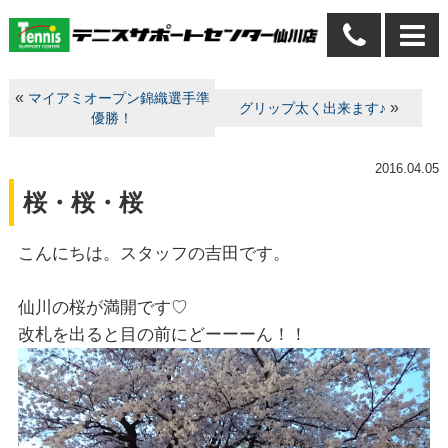
«
マイアミオープン錦織選手準
»
グリップ太く出来ます♪
優勝！
2016.04.05
桜・桜・桜
こんにちは。スタッフの吉田です。
仙川の桜が満開です♡
改札を出ると目の前にどーーーん！！