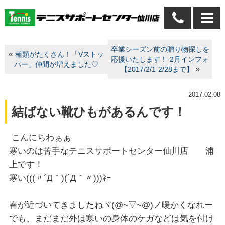
卒業シーズン前の贈り物探しを
«
種類がたくさん！「Vストッ
応援いたします！-2月インフォ
パー」仲間が増えました♡
»
【2017/2/1-2/28まで】
2017.02.08
結ばない靴ひもがあるんです！
こんにちわぁぁ
寒いのは苦手なテニスサポートセンター仙川店 浦
上です！
寒い(((〃´Д｀)(´Д｀〃)))ﾈｰ
春が近づいてきましたねヾ(@~▽~@)ノ暖かくなれー
でも、まだまだ外は寒いの身体のケガなどは気を付け