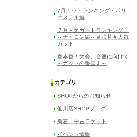
7月ガットランキング・ポリ
エステル編
７月人気ガットランキング！
～ナイロン編～＃張替＃人気
ガット
夏本番！大会、合宿に向けて
～ガットの張替え～
カテゴリ
SHOPからのお知らせ
仙川店SHOPブログ
新着・中古ラケット
イベント情報