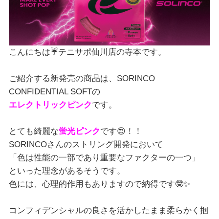
こんにちは☔テニサポ仙川店の寺本です。
ご紹介する新発売の商品は、SORINCO
CONFIDENTIAL SOFTの
エレクトリックピンク
です。
とても綺麗な
蛍光
ピンク
です😍！！
SORINCOさんのストリング開発において
「色は性能の一部であり重要なファクターの一つ」
といった理念があるそうです。
色には、心理的作用もありますので納得です🤓✨
コンフィデンシャルの良さを活かしたまま柔らかく掴