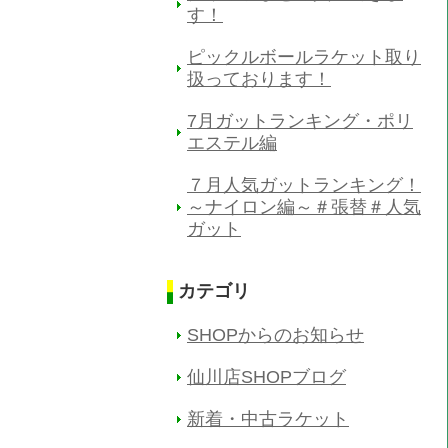
す！
ピックルボールラケット取り
扱っております！
7月ガットランキング・ポリ
エステル編
７月人気ガットランキング！
～ナイロン編～＃張替＃人気
ガット
カテゴリ
SHOPからのお知らせ
仙川店SHOPブログ
新着・中古ラケット