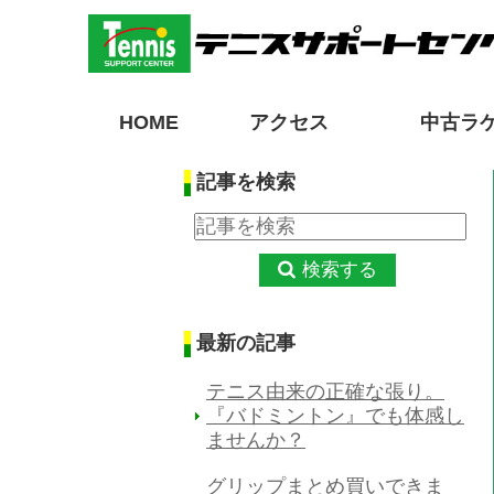
HOME
アクセス
中古ラ
記事を検索
検索する
最新の記事
テニス由来の正確な張り。
『バドミントン』でも体感し
ませんか？
グリップまとめ買いできま