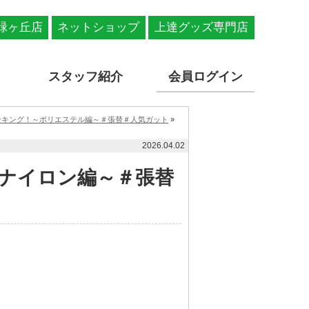
緑ヶ丘店
ネットショップ
上達グッズ専門店
スタッフ紹介
会員ログイン
ンキング！～ポリエステル編～＃張替＃人気ガット
»
2026.04.02
ナイロン編～＃張替