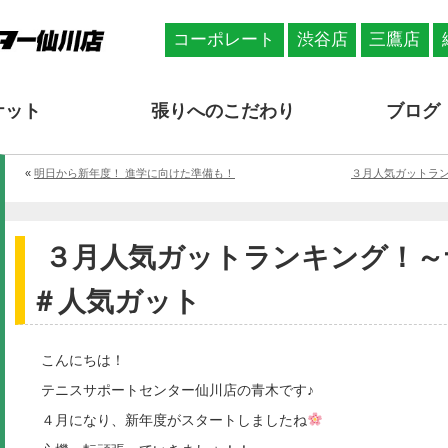
コーポレート
渋谷店
三鷹店
ケット
張りへのこだわり
ブログ
«
明日から新年度！ 進学に向けた準備も！
３月人気ガットラ
３月人気ガットランキング！～
＃人気ガット
こんにちは！
テニスサポートセンター仙川店の青木です♪
４月になり、新年度がスタートしましたね