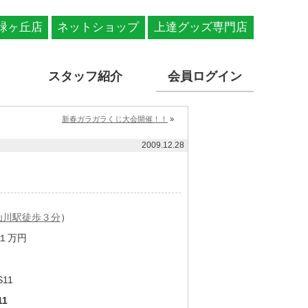
緑ヶ丘店
ネットショップ
上達グッズ専門店
スタッフ紹介
会員ログイン
新春ガラガラくじ大会開催！！
»
2009.12.28
仙川駅徒歩３分
）
１万円
11