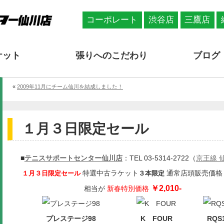
コーポレート
渋谷店
三鷹店
ケット
張りへのこだわり
ブログ
«
2009年11月にチーム仙川を結成しました！
１月３日限定セール
■
テニスサポートセンター仙川店
：TEL 03-5314-2722（
京王線 
特選中古ラケット
通常店頭販売価格
１月３日限定セール
３本限定
￥2,010-
相当が
新春特別価格
プレステージ98
K FOUR
RQS