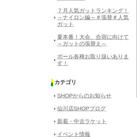
７月人気ガットランキング！
～ナイロン編～＃張替＃人気
ガット
夏本番！大会、合宿に向けて
～ガットの張替え～
ボール各種お取り扱いありま
す！
カテゴリ
SHOPからのお知らせ
仙川店SHOPブログ
新着・中古ラケット
イベント情報