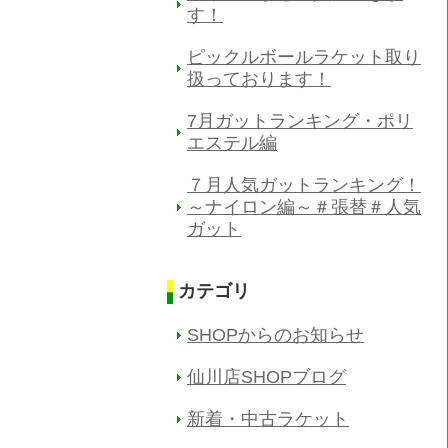
す！
ピックルボールラケット取り
扱っております！
7月ガットランキング・ポリ
エステル編
７月人気ガットランキング！
～ナイロン編～＃張替＃人気
ガット
カテゴリ
SHOPからのお知らせ
仙川店SHOPブログ
新着・中古ラケット