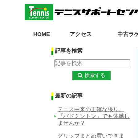
HOME
アクセス
中古ラ
記事を検索
検索する
最新の記事
テニス由来の正確な張り。
『バドミントン』でも体感し
ませんか？
グリップまとめ買いできま