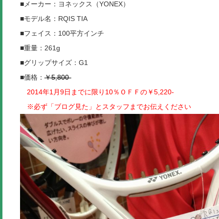
■メーカー：ヨネックス（YONEX）
■モデル名：RQIS TIA
■フェイス：100平方インチ
■重量：261g
■グリップサイズ：G1
■価格：
￥5,800-
2014年1月9日までに限り10％ＯＦＦの
￥5,220-
※必ず「ブログ見た」とスタッフまでお伝えください