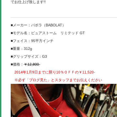
でお仕上げ致します!!
■メーカー：バボラ（BABOLAT）
■モデル名：ピュアストーム リミテッド GT
■フェイス：95平方インチ
■重量：312g
■グリップサイズ：G3
■価格：
￥12,800-
2014年1月9日までに限り10％ＯＦＦの
￥11,520-
※必ず「ブログ見た」とスタッフまでお伝えください