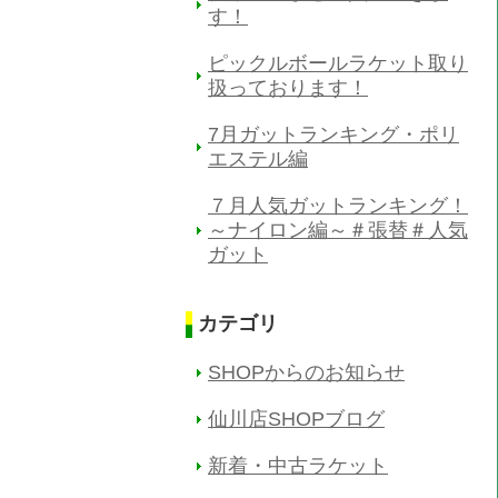
す！
ピックルボールラケット取り
扱っております！
7月ガットランキング・ポリ
エステル編
７月人気ガットランキング！
～ナイロン編～＃張替＃人気
ガット
カテゴリ
SHOPからのお知らせ
仙川店SHOPブログ
新着・中古ラケット