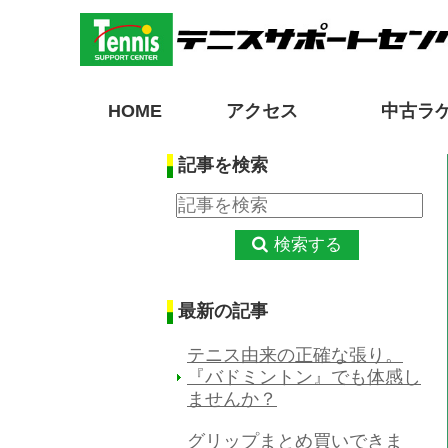
HOME
アクセス
中古ラ
記事を検索
検索する
最新の記事
テニス由来の正確な張り。
『バドミントン』でも体感し
ませんか？
グリップまとめ買いできま