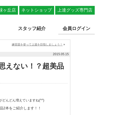
緑ヶ丘店
ネットショップ
上達グッズ専門店
スタッフ紹介
会員ログイン
練習器を使って上達を目指しましょう！
»
2015.05.15
思えない！？超美品
んどん増えていますね(^^)
品2本をご紹介します！！