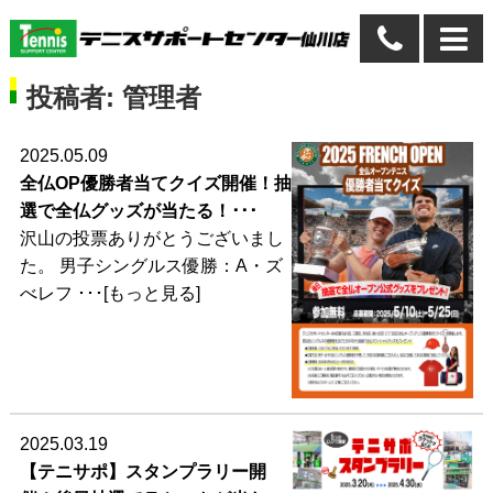
投稿者:
管理者
2025.05.09
全仏OP優勝者当てクイズ開催！抽
選で全仏グッズが当たる！･･･
沢山の投票ありがとうございまし
た。 男子シングルス優勝：A・ズ
べレフ ･･･[もっと見る]
2025.03.19
【テニサポ】スタンプラリー開