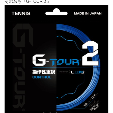
その名も『G-TOUR２』