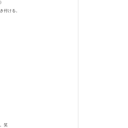
）
き付ける。
。笑