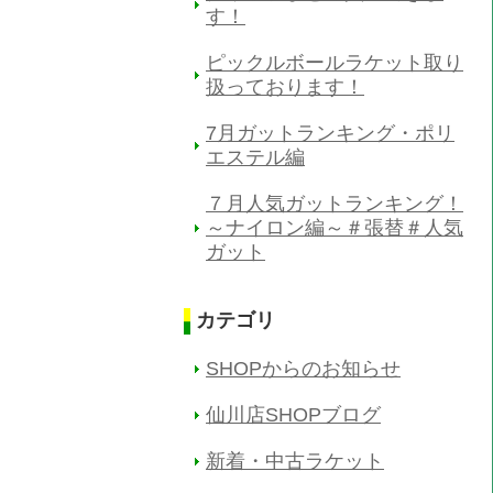
す！
ピックルボールラケット取り
扱っております！
7月ガットランキング・ポリ
エステル編
７月人気ガットランキング！
～ナイロン編～＃張替＃人気
ガット
カテゴリ
SHOPからのお知らせ
仙川店SHOPブログ
新着・中古ラケット