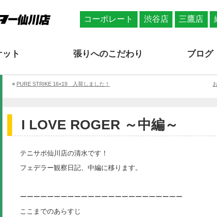
コーポレート
渋谷店
三鷹店
ケット
張りへのこだわり
ブログ
«
PURE STRIKE 16×19 入荷しました！
I LOVE ROGER ～中編～
テニサポ仙川店の清水です！
フェデラー観察日記、中編に移ります。
ーーーーーーーーーーーーーーーーーーーーーーーー
ここまでのあらすじ