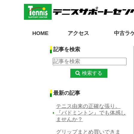
HOME
アクセス
中古ラ
記事を検索
検索する
最新の記事
テニス由来の正確な張り。
『バドミントン』でも体感し
ませんか？
グリップまとめ買いできま