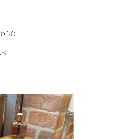
ﾟДﾟ)
;)