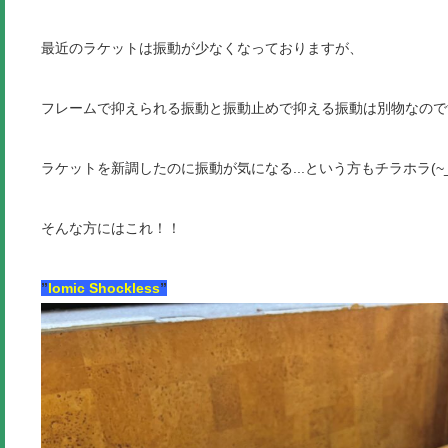
最近のラケットは振動が少なくなっておりますが、
フレームで抑えられる振動と振動止めで抑える振動は別物なのです( 
ラケットを新調したのに振動が気になる...という方もチラホラ(~_~
そんな方にはこれ！！
”
Iomic Shockless
”