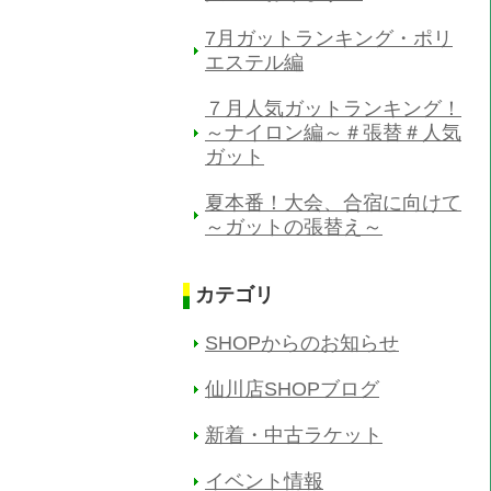
7月ガットランキング・ポリ
エステル編
７月人気ガットランキング！
～ナイロン編～＃張替＃人気
ガット
夏本番！大会、合宿に向けて
～ガットの張替え～
カテゴリ
SHOPからのお知らせ
仙川店SHOPブログ
新着・中古ラケット
イベント情報