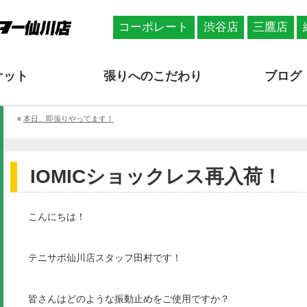
コーポレート
渋谷店
三鷹店
ケット
張りへのこだわり
ブログ
«
本日、即張りやってます！
IOMICショックレス再入荷！
こんにちは！
テニサポ仙川店スタッフ田村です！
皆さんはどのような振動止めをご使用ですか？