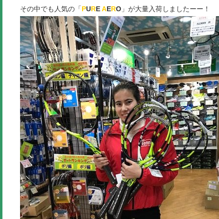
その中でも人気の「
P
U
R
E
A
E
R
O
」が大量入荷しましたーー！