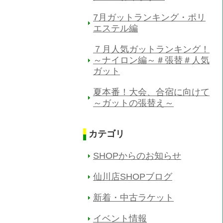
7月ガットランキング・ポリ
エステル編
７月人気ガットランキング！
～ナイロン編～＃張替＃人気
ガット
夏本番！大会、合宿に向けて
～ガットの張替え～
カテゴリ
SHOPからのお知らせ
仙川店SHOPブログ
新着・中古ラケット
イベント情報