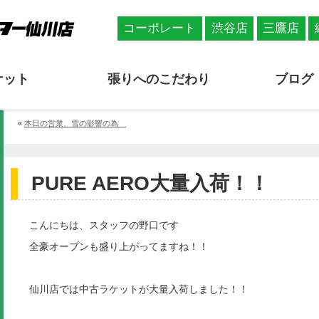
コーポレート
渋谷店
三鷹店
ケット
張りへのこだわり
ブログ
«
本日の営業、雪の影響の為
PURE AERO大量入荷！！
こんにちは、スタッフの野口です
全豪オープンも盛り上がってますね！！
仙川店では中古ラケットが大量入荷しました！！